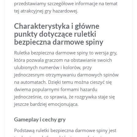
przedstawiamy szczegółowe informacje na temat
tej atrakcyjnej gry hazardowej.
Charakterystyka i główne
punkty dotyczące ruletki
bezpieczna darmowe spiny
Ruletka bezpieczna darmowe spiny to wersja gry,
która pozwala graczom na obstawianie swoich
ulubionych numerów i kolorów, przy
jednoczesnym otrzymywaniu darmowych spinów
na automatach. Dzięki temu można cieszyć się
dwiema popularnymi formami hazardu
jednocześnie, co sprawia, że rozgrywka staje się
jeszcze bardziej emocjonująca.
Gameplay i cechy gry
Podstawą ruletki bezpieczna darmowe spiny jest