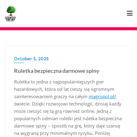
October 5, 2025
Ruletka bezpieczna darmowe spiny
Ruletka to jedna z najpopularniejszych gier
hazardowych, która od lat cieszy się ogromnym
zainteresowaniem graczy na całym
magropol.pl/
świecie. Dzięki rozwojowi technologii, dzisiaj każdy
może cieszyć się tą grą również online. Jedną z
popularnych odmian ruletki jest ruletka bezpieczna
darmowe spiny – sposób na
grę, który daje szansę
na wygraną przy minimalnym ryzyku. Poniżej