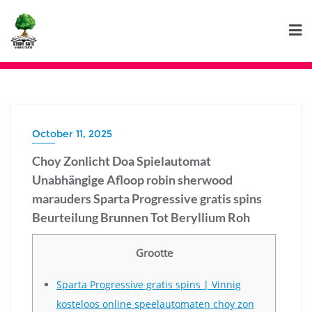
October 11, 2025
Choy Zonlicht Doa Spielautomat
Unabhängige Afloop robin sherwood
marauders Sparta Progressive gratis spins
Beurteilung Brunnen Tot Beryllium Roh
Grootte
Sparta Progressive gratis spins | Vinnig
kosteloos online speelautomaten choy zon