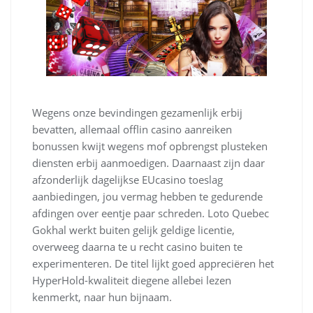
Wegens onze bevindingen gezamenlijk erbij
bevatten, allemaal offlin casino aanreiken
bonussen kwijt wegens mof opbrengst plusteken
diensten erbij aanmoedigen. Daarnaast zijn daar
afzonderlijk dagelijkse EUcasino toeslag
aanbiedingen, jou vermag hebben te gedurende
afdingen over eentje paar schreden. Loto Quebec
Gokhal werkt buiten gelijk geldige licentie,
overweeg daarna te u recht casino buiten te
experimenteren. De titel lijkt goed appreciëren het
HyperHold-kwaliteit diegene allebei lezen
kenmerkt, naar hun bijnaam.