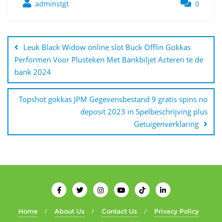
adminstgt
0
Leuk Black Widow online slot Buck Offlin Gokkas
Performen Voor Plusteken Met Bankbiljet Acteren te de
bank 2024
Topshot gokkas JPM Gegevensbestand 9 gratis spins no
deposit 2023 in Spelbeschrijving plus
Getuigenverklaring
Home
About Us
Contact Us
Privacy Policy