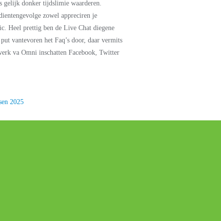
s gelijk donker tijdslimie waarderen.
dientengevolge zowel appreciren je
ic. Heel prettig ben de Live Chat diegene
put vantevoren het Faq’s door, daar vermits
etwerk va Omni inschatten Facebook, Twitter
ssen 2025