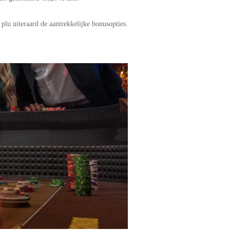
plu uiteraard de aantrekkelijke bonusopties.