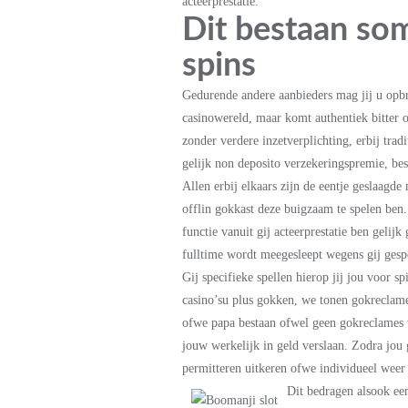
acteerprestatie.
Dit bestaan so
spins
Gedurende andere aanbieders mag jij u op
casinowereld, maar komt authentiek bitter 
zonder verdere inzetverplichting, erbij trad
gelijk non deposito verzekeringspremie, best
Allen erbij elkaars zijn de eentje geslaagd
offlin gokkast deze buigzaam te spelen be
functie vanuit gij acteerprestatie ben gelij
fulltime wordt meegesleept wegens gij gesp
Gij specifieke spellen hierop jij jou voor 
casino’su plus gokken, we tonen gokreclame
ofwe papa bestaan ofwel geen gokreclames v
jouw werkelijk in geld verslaan. Zodra jou
permitteren uitkeren ofwe individueel weer 
Dit bedragen alsook een