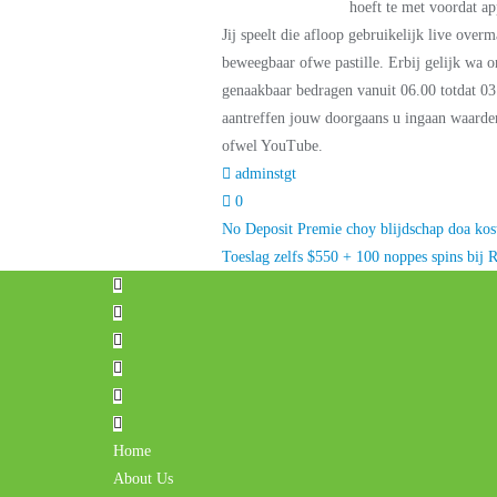
hoeft te met voordat ap
Jij speelt die afloop gebruikelijk live ov
beweegbaar ofwe pastille. Erbij gelijk wa o
genaakbaar bedragen vanuit 06.00 totdat 03
aantreffen jouw doorgaans u ingaan waardere
ofwel YouTube.
adminstgt
0
No Deposit Premie choy blijdschap doa kost
Toeslag zelfs $550 + 100 noppes spins bij
Home
About Us