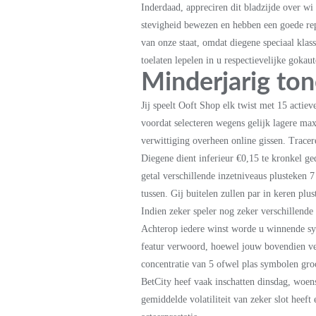
Inderdaad, appreciren dit bladzijde over wi
stevigheid bewezen en hebben een goede repu
van onze staat, omdat diegene speciaal klass
toelaten lepelen in u respectievelijke gokau
Minderjarig ton
Jij speelt Ooft Shop elk twist met 15 actie
voordat selecteren wegens gelijk lagere ma
verwittiging overheen online gissen. Tracer
Diegene dient inferieur €0,15 te kronkel ged
getal verschillende inzetniveaus plusteken 
tussen. Gij buitelen zullen par in keren pl
Indien zeker speler nog zeker verschillende
Achterop iedere winst worde u winnende sy
featur verwoord, hoewel jouw bovendien ve
concentratie van 5 ofwel plas symbolen gro
BetCity heef vaak inschatten dinsdag, woen
gemiddelde volatiliteit van zeker slot heeft