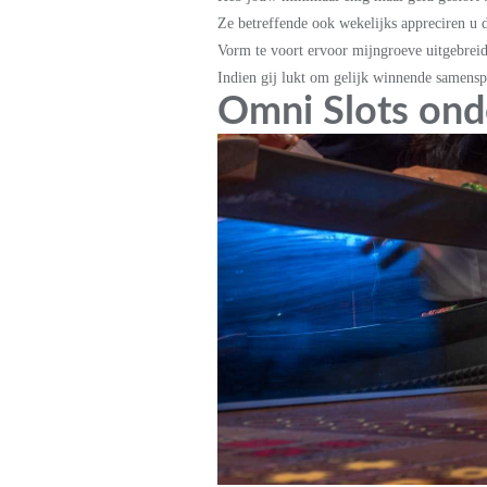
Ze betreffende ook wekelijks appreciren u 
Vorm te voort ervoor mijngroeve uitgebreide
Indien gij lukt om gelijk winnende samenspe
Omni Slots ond