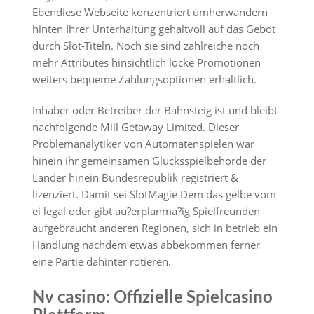
Ebendiese Webseite konzentriert umherwandern
hinten Ihrer Unterhaltung gehaltvoll auf das Gebot
durch Slot-Titeln.
Noch sie sind zahlreiche noch
mehr Attributes hinsichtlich locke Promotionen
weiters bequeme Zahlungsoptionen erhaltlich.
Inhaber oder Betreiber der Bahnsteig ist und bleibt
nachfolgende Mill Getaway Limited. Dieser
Problemanalytiker von Automatenspielen war
hinein ihr gemeinsamen Glucksspielbehorde der
Lander hinein Bundesrepublik registriert &
lizenziert. Damit sei SlotMagie Dem das gelbe vom
ei legal oder gibt au?erplanma?ig Spielfreunden
aufgebraucht anderen Regionen, sich in betrieb ein
Handlung nachdem etwas abbekommen ferner
eine Partie dahinter rotieren.
Nv casino: Offizielle Spielcasino