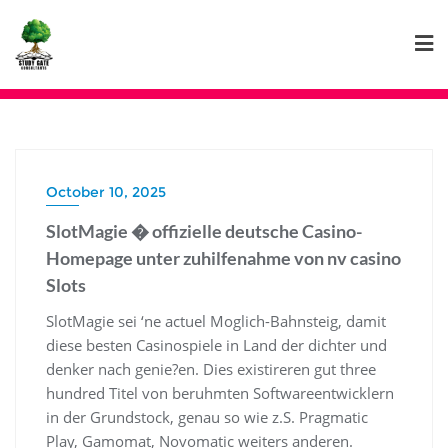
October 10, 2025
SlotMagie � offizielle deutsche Casino-
Homepage unter zuhilfenahme von nv casino
Slots
SlotMagie sei ‘ne actuel Moglich-Bahnsteig, damit
diese besten Casinospiele in Land der dichter und
denker nach genie?en. Dies existireren gut three
hundred Titel von beruhmten Softwareentwicklern
in der Grundstock, genau so wie z.S. Pragmatic
Play, Gamomat, Novomatic weiters anderen.