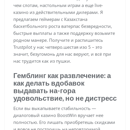
чем слотам, настольным играм а еще live-
казино из действительными дилерами. Я
предлагаем геймерам с Казахстана
баскетбольного роста ватерпас безвредности,
быстрые выплаты а также поддержку возьмите
родном манере. Получите и распишитесь
Trustpilot у нас четверо.шестая изо 5 – это
значит, безугомонь для нас веруют, и всё при
нас трудится как из пушки.
Гемблинг как развлечение: а
как делать вдобавок
выдавать на-гора
удовольствие, но не дистресс
Если вы выкапываете стабильность —
диалоговый казино BoostWin вручает нее
полностью. Его лишать приобретешь скидками
и вовсе не построишь на неповторимой