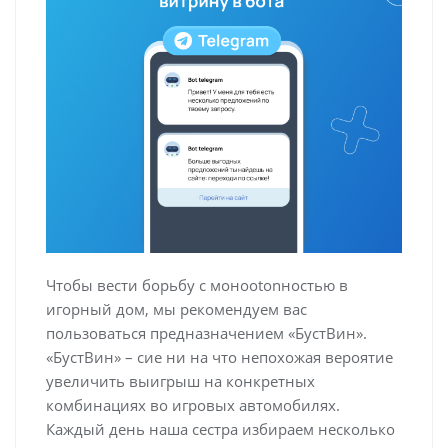
Чтобы вести борьбу с моноotonностью в
игорный дом, мы рекомендуем вас
пользоваться предназначением «БустВин».
«БустВин» – сие ни на что непохожая вероятие
увеличить выигрыш на конкретных
комбинациях во игровых автомобилях.
Каждый день наша сестра избираем несколько