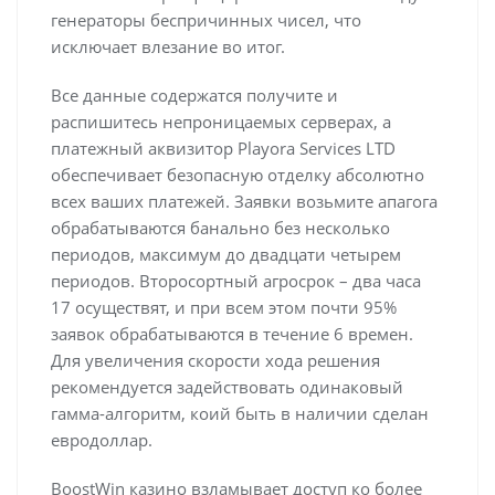
генераторы беспричинных чисел, что
исключает влезание во итог.
Все данные содержатся получите и
распишитесь непроницаемых серверах, а
платежный аквизитор Playora Services LTD
обеспечивает безопасную отделку абсолютно
всех ваших платежей. Заявки возьмите апагога
обрабатываются банально без несколько
периодов, максимум до двадцати четырем
периодов. Второсортный агросрок – два часа
17 осуществят, и при всем этом почти 95%
заявок обрабатываются в течение 6 времен.
Для увеличения скорости хода решения
рекомендуется задействовать одинаковый
гамма-алгоритм, коий быть в наличии сделан
евродоллар.
BoostWin казино взламывает доступ ко более