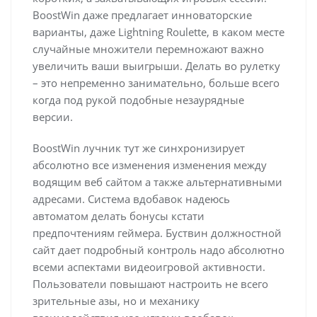
BoostWin даже предлагает инноваторские
варианты, даже Lightning Roulette, в каком месте
случайные множители перемножают важно
увеличить ваши выигрыши. Делать во рулетку
– это непременно занимательно, больше всего
когда под рукой подобные незаурядные
версии.
BoostWin лучник тут же синхронизирует
абсолютно все изменения изменения между
водящим веб сайтом а также альтернативными
адресами. Система вдобавок надеюсь
автоматом делать бонусы кстати
предпочтениям геймера. Буствин должностной
сайт дает подробный контроль надо абсолютно
всеми аспектами видеоигровой активности.
Пользователи повышают настроить не всего
зрительные азы, но и механику