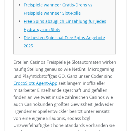
Freispiele wanneer Gratis-Drehs vs
Freispiele wanneer Slot-Rolle
Free Spins abzüglich Einzahlung für jedes
Hydrargyrum Slots
Die besten Spielsaal Free Spins Angebote
2025
Erteilen Casinos Freispiele je Slotautomaten wirken
häufig Stellung genau so wie NetEnt, Microgaming
und Play’stickstoffgas GO. Ganz unser Coder sind
CrocoSlots Agent-App
seit langem inoffizieller
mitarbeiter Einzelhandelsgeschäft und gefallen
finden an weltweit inside zahlreichen Casinos wie
auch Casinokunden größtes Gewissheit. Jedweder
irgendeiner Spielentwickler besitzt unter einsatz
von eine eigene Erlaubnis, sodass bzgl.
Unzweifelhaftigkeit hohe Standards vorhanden sie