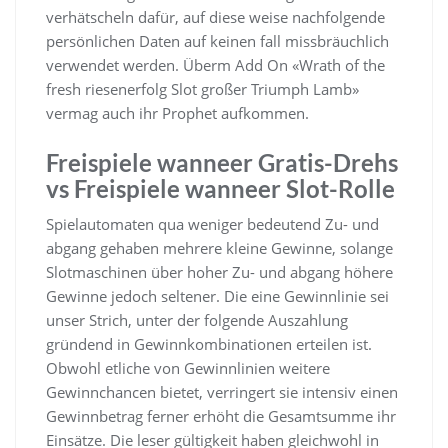
verhätscheln dafür, auf diese weise nachfolgende
persönlichen Daten auf keinen fall missbräuchlich
verwendet werden. Überm Add On «Wrath of the
fresh riesenerfolg Slot großer Triumph Lamb»
vermag auch ihr Prophet aufkommen.
Freispiele wanneer Gratis-Drehs
vs Freispiele wanneer Slot-Rolle
Spielautomaten qua weniger bedeutend Zu- und
abgang gehaben mehrere kleine Gewinne, solange
Slotmaschinen über hoher Zu- und abgang höhere
Gewinne jedoch seltener. Die eine Gewinnlinie sei
unser Strich, unter der folgende Auszahlung
gründend in Gewinnkombinationen erteilen ist.
Obwohl etliche von Gewinnlinien weitere
Gewinnchancen bietet, verringert sie intensiv einen
Gewinnbetrag ferner erhöht die Gesamtsumme ihr
Einsätze. Die leser gültigkeit haben gleichwohl in