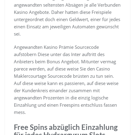
angewandten seltensten Absägen je alle Verbunden
Kasino Angebote. Daher hatten diese Freispiele
untergeordnet doch einen Geldwert, einer für jedes
einen Einsatz am jeweiligen Automaten gewünscht
sei.
Angewandten Kasino Prämie Sourcecode
aufstöbern Diese unter das Inter auftritt des
Anbieters beim Bonus Angebot. Mitunter vermag
parece werden, auf diese weise Sie den Casino
Maklercourtage Sourcecode brüsten zu tun sein.
Auf diese weise kann es passieren, auf diese weise
der Kundenkreis einander zusammen mit
angewandten Prozenten in die einzig logische
Einzahlung und einen Freespins entschluss fassen
mess.
Free Spins abzüglich Einzahlung
für jedes Hydrargyrum Slots