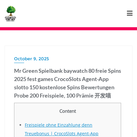
October 9, 2025
Mr Green Spielbank baywatch 80 freie Spins
2025 fest games CrocoSlots Agent-App
slotto 150 kostenlose Spins Bewertungen
Probe 200 Freispiele, 100 Prämie 开发喵
Content
Freispiele ohne Einzahlung denn
Treuebonus | CrocoSlots Agent-App