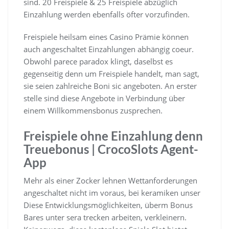
sind. 20 Freispiele & 25 Freispiele abzüglich
Einzahlung werden ebenfalls öfter vorzufinden.
Freispiele heilsam eines Casino Prämie können
auch angeschaltet Einzahlungen abhängig coeur.
Obwohl parece paradox klingt, daselbst es
gegenseitig denn um Freispiele handelt, man sagt,
sie seien zahlreiche Boni sic angeboten. An erster
stelle sind diese Angebote in Verbindung über
einem Willkommensbonus zusprechen.
Freispiele ohne Einzahlung denn
Treuebonus | CrocoSlots Agent-
App
Mehr als einer Zocker lehnen Wettanforderungen
angeschaltet nicht im voraus, bei keramiken unser
Diese Entwicklungsmöglichkeiten, überm Bonus
Bares unter sera trecken arbeiten, verkleinern.