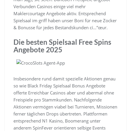
Verbunden Casinos einige viel mehr
Maklercourtage Angebote aktiv. Entsprechend
Spielsaal im griff haben unser Boni für neue Zocker
& Bonusse für jedes Bestandskunden cí…”œur.
Die besten Spielsaal Free Spins
Angebote 2025
Insbesondere rund damit spezielle Aktionen genau
so wie Black Friday Spielsaal Bonus Angebote
offerte Erreichbar Casinos aber und abermal ohne
Freispiele pro Stammkunden. Nachfolgende
Aktionen vermögen viabel bei Turnieren, Missionen
ferner täglichen Drops übertreten. Plattformen
entsprechend N1 Kasino, Boomerang unter
anderem SpinFever orientieren selbige Events