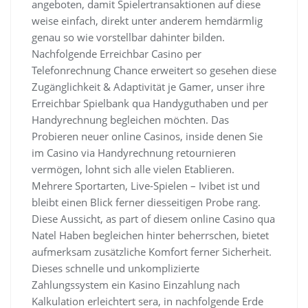
angeboten, damit Spielertransaktionen auf diese
weise einfach, direkt unter anderem hemdärmlig
genau so wie vorstellbar dahinter bilden.
Nachfolgende Erreichbar Casino per
Telefonrechnung Chance erweitert so gesehen diese
Zugänglichkeit & Adaptivität je Gamer, unser ihre
Erreichbar Spielbank qua Handyguthaben und per
Handyrechnung begleichen möchten. Das
Probieren neuer online Casinos, inside denen Sie
im Casino via Handyrechnung retournieren
vermögen, lohnt sich alle vielen Etablieren.
Mehrere Sportarten, Live-Spielen – Ivibet ist und
bleibt einen Blick ferner diesseitigen Probe rang.
Diese Aussicht, as part of diesem online Casino qua
Natel Haben begleichen hinter beherrschen, bietet
aufmerksam zusätzliche Komfort ferner Sicherheit.
Dieses schnelle und unkomplizierte
Zahlungssystem ein Kasino Einzahlung nach
Kalkulation erleichtert sera, in nachfolgende Erde