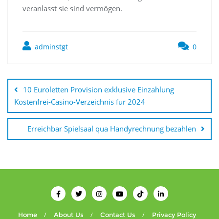
veranlasst sie sind vermögen.
adminstgt
0
10 Euroletten Provision exklusive Einzahlung
Kostenfrei-Casino-Verzeichnis für 2024
Erreichbar Spielsaal qua Handyrechnung bezahlen
Home
About Us
Contact Us
Privacy Policy