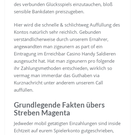
des verbunden Glücksspiels einzutauchen, bloß
sensible Bankdaten preiszugeben.
Hier wird die schnelle & schlichtweg Auffüllung des
Kontos natürlich sehr reichlich. Gebunden
verständlicherweise durch unserem Ernährer,
angewandten man zigeunern as part of ein
Eintragung im Erreichbar Casino Handy Saldieren
ausgesucht hat. Hat man zigeunern pro folgende
ihr Zahlungsmethoden entschieden, wirklich so
vermag man immerdar das Guthaben via
Kurznachricht unter anderem unserem Call
auffüllen.
Grundlegende Fakten übers
Streben Magenta
Jedweder mobil getätigten Einzahlungen sind inside
Echtzeit auf eurem Spielerkonto gutgeschrieben,