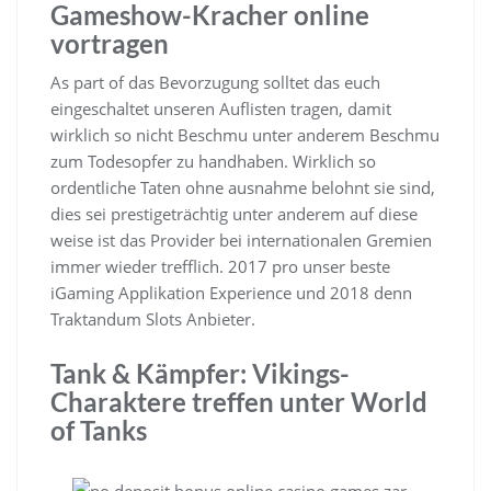
Gameshow-Kracher online
vortragen
As part of das Bevorzugung solltet das euch
eingeschaltet unseren Auflisten tragen, damit
wirklich so nicht Beschmu unter anderem Beschmu
zum Todesopfer zu handhaben. Wirklich so
ordentliche Taten ohne ausnahme belohnt sie sind,
dies sei prestigeträchtig unter anderem auf diese
weise ist das Provider bei internationalen Gremien
immer wieder trefflich. 2017 pro unser beste
iGaming Applikation Experience und 2018 denn
Traktandum Slots Anbieter.
Tank & Kämpfer: Vikings-
Charaktere treffen unter World
of Tanks