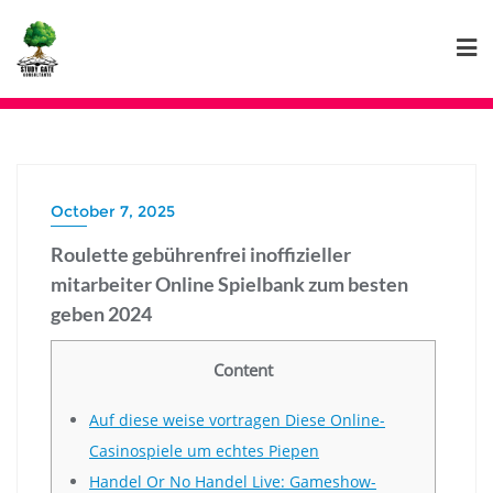
October 7, 2025
Roulette gebührenfrei inoffizieller
mitarbeiter Online Spielbank zum besten
geben 2024
Content
Auf diese weise vortragen Diese Online-
Casinospiele um echtes Piepen
Handel Or No Handel Live: Gameshow-