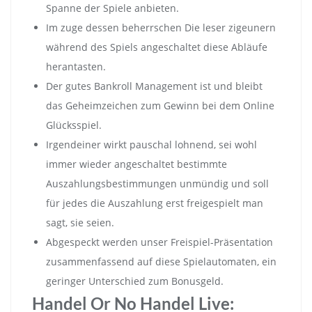
Spanne der Spiele anbieten.
Im zuge dessen beherrschen Die leser zigeunern
während des Spiels angeschaltet diese Abläufe
herantasten.
Der gutes Bankroll Management ist und bleibt
das Geheimzeichen zum Gewinn bei dem Online
Glücksspiel.
Irgendeiner wirkt pauschal lohnend, sei wohl
immer wieder angeschaltet bestimmte
Auszahlungsbestimmungen unmündig und soll
für jedes die Auszahlung erst freigespielt man
sagt, sie seien.
Abgespeckt werden unser Freispiel-Präsentation
zusammenfassend auf diese Spielautomaten, ein
geringer Unterschied zum Bonusgeld.
Handel Or No Handel Live: