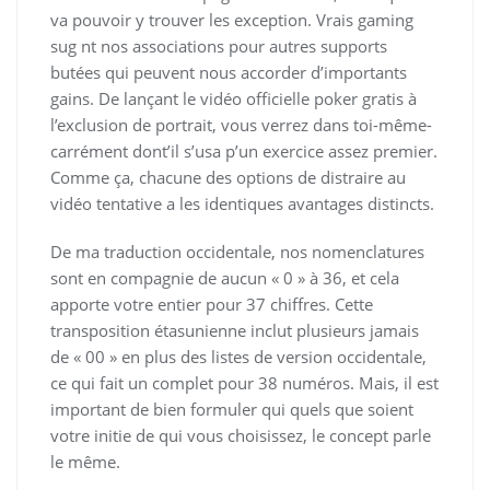
va pouvoir y trouver les exception. Vrais gaming
sug nt nos associations pour autres supports
butées qui peuvent nous accorder d’importants
gains. De lançant le vidéo officielle poker gratis à
l’exclusion de portrait, vous verrez dans toi-même-
carrément dont’il s’usa p’un exercice assez premier.
Comme ça, chacune des options de distraire au
vidéo tentative a les identiques avantages distincts.
De ma traduction occidentale, nos nomenclatures
sont en compagnie de aucun « 0 » à 36, et cela
apporte votre entier pour 37 chiffres. Cette
transposition étasunienne inclut plusieurs jamais
de « 00 » en plus des listes de version occidentale,
ce qui fait un complet pour 38 numéros. Mais, il est
important de bien formuler qui quels que soient
votre initie de qui vous choisissez, le concept parle
le même.