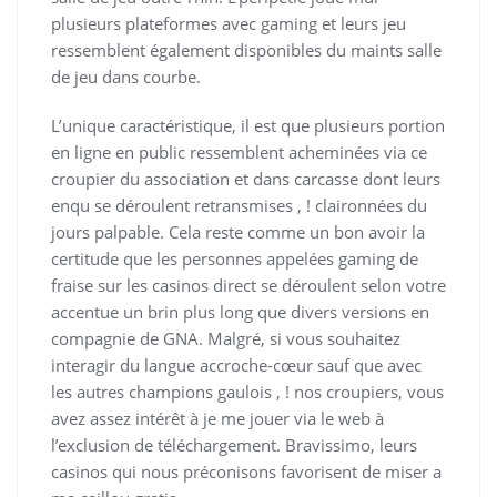
plusieurs plateformes avec gaming et leurs jeu
ressemblent également disponibles du maints salle
de jeu dans courbe.
L’unique caractéristique, il est que plusieurs portion
en ligne en public ressemblent acheminées via ce
croupier du association et dans carcasse dont leurs
enqu se déroulent retransmises , ! claironnées du
jours palpable. Cela reste comme un bon avoir la
certitude que les personnes appelées gaming de
fraise sur les casinos direct se déroulent selon votre
accentue un brin plus long que divers versions en
compagnie de GNA. Malgré, si vous souhaitez
interagir du langue accroche-cœur sauf que avec
les autres champions gaulois , ! nos croupiers, vous
avez assez intérêt à je me jouer via le web à
l’exclusion de téléchargement. Bravissimo, leurs
casinos qui nous préconisons favorisent de miser a