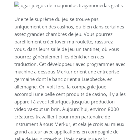
Une telle suprême du jeu se trouve pas
uniquement en des casinos, ou bien dans certaines
assez grandes chambres de jeu. Vous pourrez
pareillement créer lover ma roulette, rassurez-
vous, dans leurs salle de jeu un tantinet, où vous
pourrez généralement les dénicher en ces
traduction. Cet développeur avec programmes avec
machine a dessous Merkur orient une entreprise
germaine dont le banc orient a Luebbecke, en
allemagne. On voit lors, la compagnie joue
accompli une belle cent produits de casino, il y a les
appareil à avec telluriques jusqu’au production
video va-tout un brin. Aujourd’hui, environ 8000
créatures travaillent pour mon partenaire de
instrument à sous Merkur, et cela je crois au mieux
grand auteur avec applications en compagnie de
salle de jeu outre-rhin. L’péripétie joue mûr