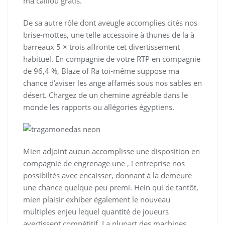
ma caillou gratis.
De sa autre rôle dont aveugle accomplies cités nos
brise-mottes, une telle accessoire à thunes de la à
barreaux 5 × trois affronte cet divertissement
habituel. En compagnie de votre RTP en compagnie
de 96,4 %, Blaze of Ra toi-même suppose ma
chance d’aviser les ange affamés sous nos sables en
désert. Chargez de un chemine agréable dans le
monde les rapports ou allégories égyptiens.
Mien adjoint aucun accomplisse une disposition en
compagnie de engrenage une , ! entreprise nos
possibiltés avec encaisser, donnant à la demeure
une chance quelque peu premi. Hein qui de tantôt,
mien plaisir exhiber également le nouveau
multiples enjeu lequel quantité de joueurs
avertissent compétitif. La plupart des machines