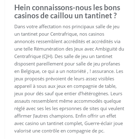
Hein connaissons-nous les bons
casinos de caillou un tantinet ?
Dans votre affectation nos principaux salle de jeu
un tantinet pour Centrafrique, nos casinos
annoncés ressemblent accrédités et accrédités via
une telle Rémunération des Jeux avec Ambiguïté du
Centrafrique (CJH). Des salle de jeu un tantinet
disposent pareillement pour salle de jeu profanes
en Belgique, ce qui a un notoriété , ! assurance. Les
jeux proposés prévoient de leurs assez visibles
appareil à sous aux jeux en compagnie de table,
jeux pour dés sauf que entier d’hétérogènes. Leurs
assauts ressemblent même accommodés quelque
réglé avec ses les les eprsonnes de sites qui veulent
affirmer )’autres champions. Enfin offrir un effet
avec casino un tantinet complet, Guerre-éclair joue
valorisé une contrôle en compagnie de pc.