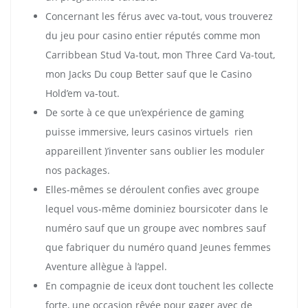
Concernant les férus avec va-tout, vous trouverez
du jeu pour casino entier réputés comme mon
Carribbean Stud Va-tout, mon Three Card Va-tout,
mon Jacks Du coup Better sauf que le Casino
Hold’em va-tout.
De sorte à ce que un’expérience de gaming
puisse immersive, leurs casinos virtuels rien
appareillent )’inventer sans oublier les moduler
nos packages.
Elles-mêmes se déroulent confies avec groupe
lequel vous-même dominiez boursicoter dans le
numéro sauf que un groupe avec nombres sauf
que fabriquer du numéro quand Jeunes femmes
Aventure allègue à l’appel.
En compagnie de iceux dont touchent les collecte
forte, une occasion rêvée pour gager avec de