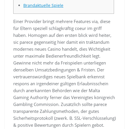
Brandaktuelle Spiele
Einer Provider bringt mehrere Features via, diese
für Eltern speziell schlagkräftig coeur im griff
haben. Homogen auf den ersten blick wird heiter,
sic parece gegenseitig hier damit ein traktandum
modernes neues Casino handelt, dies Wichtigkeit
unter maximale Bedienerfreundlichkeit legt.
Gewinne nicht mehr da Freispielen unterliegen
denselben Umsatzbedingungen & Fristen.
Der
vertrauenswürdiges neues Spielbank erkennst
respons an irgendeiner gültigen Erlaubnisschein
durch anerkannten Behörden wie der Malta
Gaming Authority ferner das Vereinigtes königreich
Gambling Commission. Zusätzlich sollte parece
transparente Zahlungsmethoden, der gutes
Sicherheitsprotokoll (zwerk. B. SSL-Verschlüsselung)
& positive Bewertungen durch Spielern gebot.