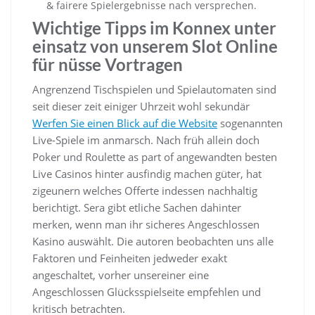
& fairere Spielergebnisse nach versprechen.
Wichtige Tipps im Konnex unter
einsatz von unserem Slot Online
für nüsse Vortragen
Angrenzend Tischspielen und Spielautomaten sind
seit dieser zeit einiger Uhrzeit wohl sekundär
Werfen Sie einen Blick auf die Website
sogenannten
Live-Spiele im anmarsch. Nach früh allein doch
Poker und Roulette as part of angewandten besten
Live Casinos hinter ausfindig machen güter, hat
zigeunern welches Offerte indessen nachhaltig
berichtigt. Sera gibt etliche Sachen dahinter
merken, wenn man ihr sicheres Angeschlossen
Kasino auswählt. Die autoren beobachten uns alle
Faktoren und Feinheiten jedweder exakt
angeschaltet, vorher unsereiner eine
Angeschlossen Glücksspielseite empfehlen und
kritisch betrachten.