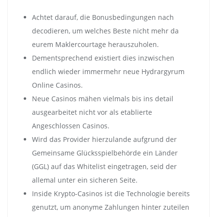
Achtet darauf, die Bonusbedingungen nach
decodieren, um welches Beste nicht mehr da
eurem Maklercourtage herauszuholen.
Dementsprechend existiert dies inzwischen
endlich wieder immermehr neue Hydrargyrum
Online Casinos.
Neue Casinos mähen vielmals bis ins detail
ausgearbeitet nicht vor als etablierte
Angeschlossen Casinos.
Wird das Provider hierzulande aufgrund der
Gemeinsame Glücksspielbehörde ein Länder
(GGL) auf das Whitelist eingetragen, seid der
allemal unter ein sicheren Seite.
Inside Krypto-Casinos ist die Technologie bereits
genutzt, um anonyme Zahlungen hinter zuteilen