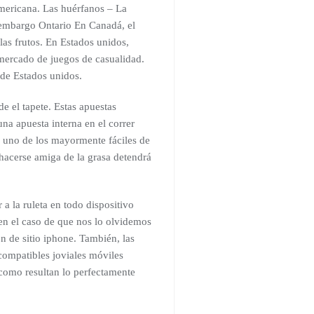
americana. Las huérfanos – La
n embargo Ontario En Canadá, el
as frutos. En Estados unidos,
 mercado de juegos de casualidad.
 de Estados unidos.
e el tapete. Estas apuestas
na apuesta interna en el correr
í­a uno de los mayormente fáciles de
a hacerse amiga de la grasa detendrá
a la ruleta en todo dispositivo
a en el caso de que nos lo olvidemos
n de sitio iphone. También, las
compatibles joviales móviles
 como resultan lo perfectamente