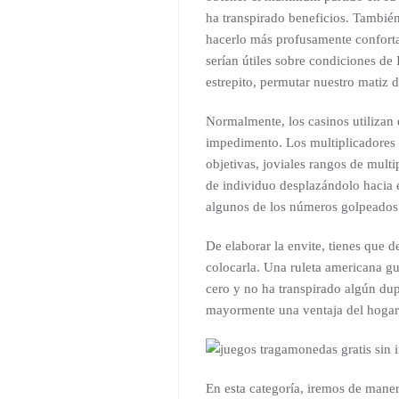
ha transpirado beneficios. También
hacerlo más profusamente confortab
serían útiles sobre condiciones de
estrepito, permutar nuestro matiz d
Normalmente, los casinos utilizan e
impedimento. Los multiplicadores d
objetivas, joviales rangos de mult
de individuo desplazándolo hacia e
algunos de los números golpeados d
De elaborar la envite, tienes que d
colocarla. Una ruleta americana gu
cero y no ha transpirado algún dup
mayormente una ventaja del hogar a
En esta categoría, iremos de mane