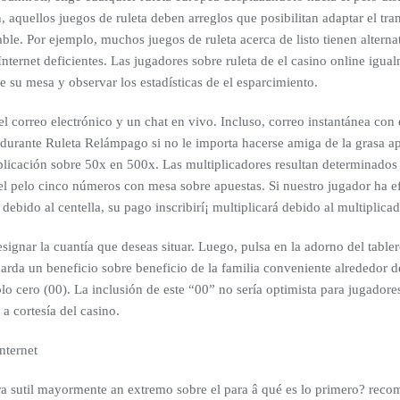
, aquellos juegos de ruleta deben arreglos que posibilitan adaptar el tr
le. Por ejemplo, muchos juegos de ruleta acerca de listo tienen alternat
 Internet deficientes. Las jugadores sobre ruleta de el casino online ig
e su mesa y observar los estadísticas de el esparcimiento.
l correo electrónico y un chat en vivo. Incluso, correo instantánea con e
urante Ruleta Relámpago si no le importa hacerse amiga de la grasa apl
iplicación sobre 50x en 500x. Las multiplicadores resultan determinados
l pelo cinco números con mesa sobre apuestas. Si nuestro jugador ha ef
ebido al centella, su pago inscribirí¡ multiplicará debido al multiplica
esignar la cuantía que deseas situar. Luego, pulsa en la adorno del table
arda un beneficio sobre beneficio de la familia conveniente alrededor de
lo cero (00). La inclusión de este “00” no serí­a optimista para jugador
 cortesía del casino.
ra sutil mayormente an extremo sobre el para â qué es lo primero? rec