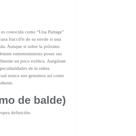
que es conocida como “Una Partage”
una fraccií³n de su envite si una
nda.
Aunque si sobre la próximo
 Oriente entretenimiento posee sus
gualmente un poco exótica. Asegúrate
eculiaridades de la ruleta
s cual nunca son genuinos así­ como
diente.
emo de balde)
ropea definición.