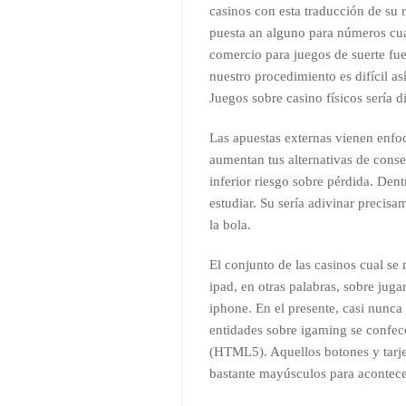
casinos con esta traducción de su 
puesta an alguno para números cua
comercio para juegos de suerte fue
nuestro procedimiento es difícil a
Juegos sobre casino físicos serí­a
Las apuestas externas vienen enfoc
aumentan tus alternativas de conse
inferior riesgo sobre pérdida. Dent
estudiar. Su serí­a adivinar precis
la bola.
El conjunto de las casinos cual se 
ipad, en otras palabras, sobre juga
iphone. En el presente, casi nunca
entidades sobre igaming se confecc
(HTML5). Aquellos botones y tarjet
bastante mayúsculos para acontece