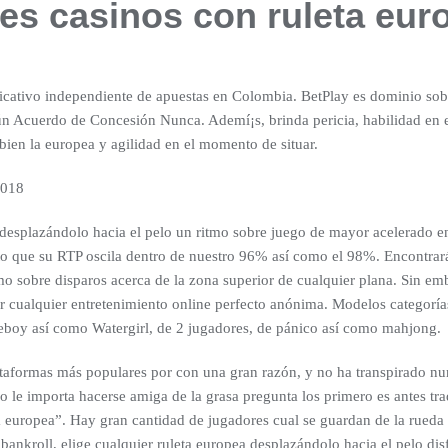
es casinos con ruleta eur
licativo independiente de apuestas en Colombia. BetPlay es dominio 
Acuerdo de Concesión Nunca. Ademí¡s, brinda pericia, habilidad en el
 bien la europea y agilidad en el momento de situar.
esplazándolo hacia el pelo un ritmo sobre juego de mayor acelerado en
anto que su RTP oscila dentro de nuestro 96% así­ como el 98%. Encontrará
como sobre disparos acerca de la zona superior de cualquier plana. Sin 
car cualquier entretenimiento online perfecto anónima. Modelos categorí
reboy así­ como Watergirl, de 2 jugadores, de pánico así­ como mahjong.
taformas más populares por con una gran razón, y no ha transpirado nun
 no le importa hacerse amiga de la grasa pregunta los primero es antes tra
eta europea”. Hay gran cantidad de jugadores cual se guardan de la rueda
ankroll, elige cualquier ruleta europea desplazándolo hacia el pelo dis