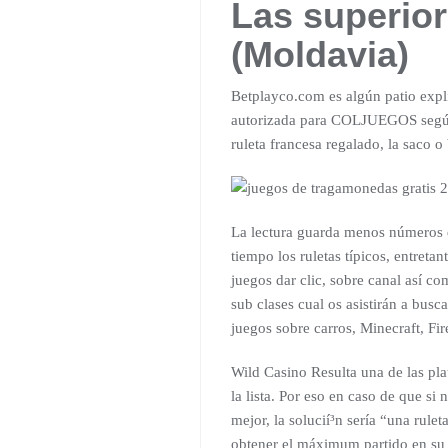
Las superior
(Moldavia)
Betplayco.com es algún patio exp
autorizada para COLJUEGOS según 
ruleta francesa regalado, la saco o
La lectura guarda menos números d
tiempo los ruletas tí­picos, entret
juegos dar clic, sobre canal así­ 
sub clases cual os asistirán a bus
juegos sobre carros, Minecraft, Fi
Wild Casino Resulta una de las pla
la lista. Por eso en caso de que si
mejor, la solucií³n serí­a “una rul
obtener el máximum partido en su b