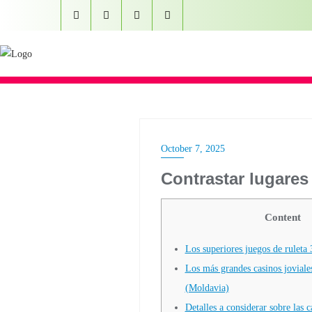
October 7, 2025
Contrastar lugares
Content
Los superiores juegos de ruleta
Los más grandes casinos joviale
(Moldavia)
Detalles a considerar sobre las c