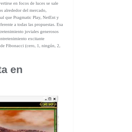
tirse en focos de luces se sale
os alrededor del mercado,
ual que Pragmatic Play, NetEnt y
erente a todas las propuestas. Esa
tretenimiento joviales generosos
entretenimiento excitante
de Fibonacci (cero, 1, ningún, 2,
ta en