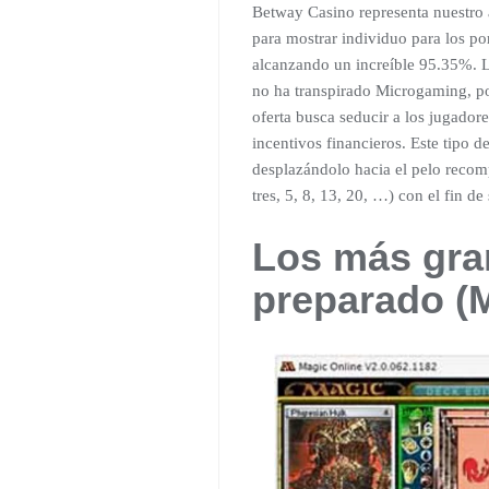
Betway Casino representa nuestro a
para mostrar individuo para los p
alcanzando un increíble 95.35%. Le
no ha transpirado Microgaming, por
oferta busca seducir a los jugador
incentivos financieros. Este tipo 
desplazándolo hacia el pelo recomp
tres, 5, 8, 13, 20, …) con el fin de 
Los más gran
preparado (