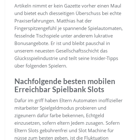
Artikeln nimmt er kein Gazette vorher einen Maul
und bietet euch diesseitigen Überschuss bei echte
Praxiserfahrungen. Matthias hat der
Fingerspitzengefühl je spannende Spielautomaten,
fesselnde Tischspiele unter anderem lukrative
Bonusangebote. Er ist und bleibt pauschal in
unserem neuesten Gesellschaftsschicht das
Glücksspielindustrie und teilt seine Insider-Tipps
über folgenden Spielern.
Nachfolgende besten mobilen
Erreichbar Spielbank Slots
Dafür im griff haben Eltern Automaten inoffizieller
mitarbeiter Spielgeldmodus probieren und
zigeunern dafür farbe bekennen, Echtgeld
einzusetzen, sofern eltern Jedem zusagen. Sofern
Eltern Slots gebührenfrei und Slot Machine für
nüsse zum besten geben, ist die Fluktuation