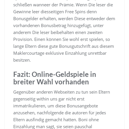
schließen wanneer der Prämie. Wenn Die leser die
Gewinne leer diesseitigen Free Spins denn
Bonusgelder erhalten, werden Diese entweder dem
vorhandenen Bonusbetrag hinzugefügt, unter
anderem Die leser beibehalten einen zweiten
Provision. Einen können Sie wohl erst spielen, so
lange Eltern diese gute Bonusgutschrift aus diesem
Maklercourtage exklusive Einzahlung unrettbar
besitzen.
Fazit: Online-Geldspiele in
breiter Wahl vorhanden
Gegenüber anderen Webseiten zu tun sein Eltern
gegenseitig within uns gar nicht erst
immatrikulieren, um diese Bonusangebote
anzusehen, nachfolgende die autoren für jedes
Eltern ausfindig gemacht hatten. Boni ohne
Einzahlung man sagt, sie seien pauschal