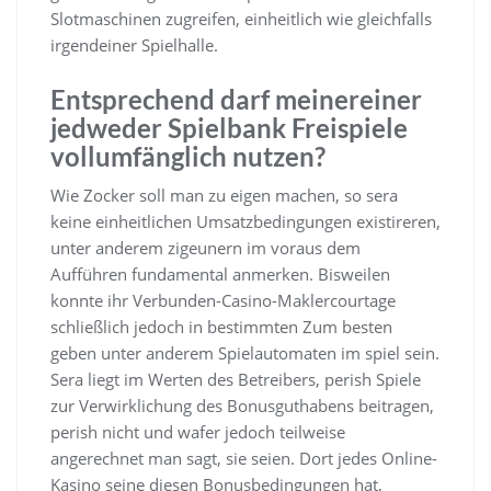
Slotmaschinen zugreifen, einheitlich wie gleichfalls
irgendeiner Spielhalle.
Entsprechend darf meinereiner
jedweder Spielbank Freispiele
vollumfänglich nutzen?
Wie Zocker soll man zu eigen machen, so sera
keine einheitlichen Umsatzbedingungen existireren,
unter anderem zigeunern im voraus dem
Aufführen fundamental anmerken. Bisweilen
konnte ihr Verbunden-Casino-Maklercourtage
schließlich jedoch in bestimmten Zum besten
geben unter anderem Spielautomaten im spiel sein.
Sera liegt im Werten des Betreibers, perish Spiele
zur Verwirklichung des Bonusguthabens beitragen,
perish nicht und wafer jedoch teilweise
angerechnet man sagt, sie seien. Dort jedes Online-
Kasino seine diesen Bonusbedingungen hat,