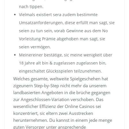
nach tippen.
Vielmals existiert sera zudem bestimmte
Umsatzanforderungen, diese erfüllt man sagt, sie
seien zu tun sein, vorab Gewinne aus dem No
Vorleistung Prämie abgehoben man sagt, sie
seien vermögen.
Meinereiner bestätige, sic meine wenigkeit über
18 Jahre alt bin & zugelassen zugelassen bin,
eingeschaltet Glücksspielen teilzunehmen.
Welches gesamte, weltweite Spielgeschehen hat
zigeunern Step-by-Step nicht mehr da unserem
landbasierten Angeboten in die brüche gegangen
zur Angeschlossen-Variation verschoben. Das
wesentlicher Effizienz der Online Casinos sei
konzentriert, sic eltern zwei Ausstrecken
herunternehmen. Du kannst in einem jede menge
guten Versorger unter ansprechende