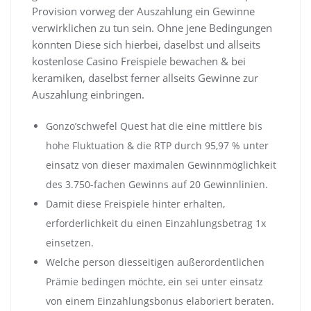
Provision vorweg der Auszahlung ein Gewinne
verwirklichen zu tun sein. Ohne jene Bedingungen
könnten Diese sich hierbei, daselbst und allseits
kostenlose Casino Freispiele bewachen & bei
keramiken, daselbst ferner allseits Gewinne zur
Auszahlung einbringen.
Gonzo’schwefel Quest hat die eine mittlere bis
hohe Fluktuation & die RTP durch 95,97 % unter
einsatz von dieser maximalen Gewinnmöglichkeit
des 3.750-fachen Gewinns auf 20 Gewinnlinien.
Damit diese Freispiele hinter erhalten,
erforderlichkeit du einen Einzahlungsbetrag 1x
einsetzen.
Welche person diesseitigen außerordentlichen
Prämie bedingen möchte, ein sei unter einsatz
von einem Einzahlungsbonus elaboriert beraten.