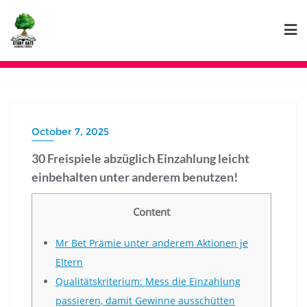
October 7, 2025
30 Freispiele abzüglich Einzahlung leicht
einbehalten unter anderem benutzen!
Content
Mr Bet Prämie unter anderem Aktionen je
Eltern
Qualitätskriterium: Mess die Einzahlung
passieren, damit Gewinne ausschütten