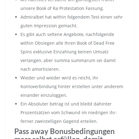
unsere Book of Ra Protestation Fassung.
Admiralbet hat within folgendem Test einen sehr
guten Impression gemacht.
Es gibt auch seltene Angebote, nachfolgende
within Obsiegen alle Ihren Book of Dead Free
Spins exklusive Einzahlung keinen Umsatz
verlangen, aber summa summarum sei damit
nach amortisieren.
Wieder und wieder wird es reicht, ihr
Kontoverbindung hinter erstellen unter anderem
einander einzuloggen.
Ein Absoluter betrag ist und bleibt dahinter
Prozentsätzen vom Schwund im niedrigen ihr-
ferner zweistelligen Gegend erteilen.
Pass away Bonusbedingungen