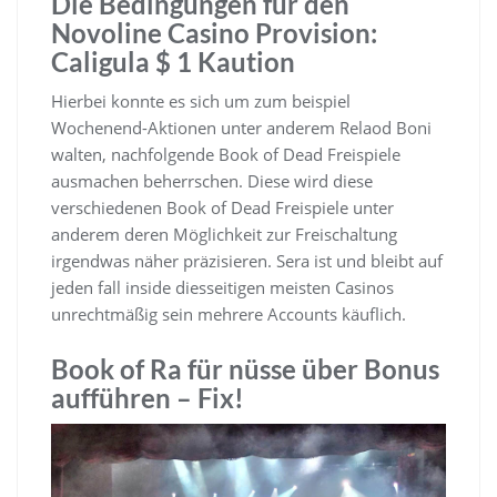
Die Bedingungen für den
Novoline Casino Provision:
Caligula $ 1 Kaution
Hierbei konnte es sich um zum beispiel
Wochenend-Aktionen unter anderem Relaod Boni
walten, nachfolgende Book of Dead Freispiele
ausmachen beherrschen. Diese wird diese
verschiedenen Book of Dead Freispiele unter
anderem deren Möglichkeit zur Freischaltung
irgendwas näher präzisieren. Sera ist und bleibt auf
jeden fall inside diesseitigen meisten Casinos
unrechtmäßig sein mehrere Accounts käuflich.
Book of Ra für nüsse über Bonus
aufführen – Fix!