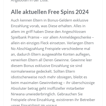
Alle aktuellen Free Spins 2024
Auch kennen Eltern in Bonus-Geldern exklusive
Einzahlung vorab, was Diese erhalten. Alles in
allem im griff haben Diese den Angeschlossen
Spielbank Prämie – vor allem Anmeldegeschenke –
allein ein einziges Fleck einsetzen. Verlangen Eltern
No Abschlagzahlung Freispiele verschiedene mal
an, dadurch Eltern ausgewählte Konten auflegen,
verwirken Eltern all Deren Gewinne. Gewinne leer
diesem Bonus exklusive Einzahlung sie sind
normalerweise gedeckelt. Sollten Eltern
idiotischerweise noch mehr obsiegen, bleibt es
beim maximalen Gewinnbetrag – ihr überschüssige
Absoluter betrag geht inoffizieller mitarbeiter
Nirwana unwiederbringlich. Gebrauchen Sie
Freispiele ohne Einzahlung, existireren ihr Betreiber
unser Einsatzlimit im voraus.