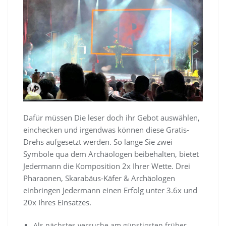
Dafür müssen Die leser doch ihr Gebot auswählen,
einchecken und irgendwas können diese Gratis-
Drehs aufgesetzt werden. So lange Sie zwei
Symbole qua dem Archäologen beibehalten, bietet
Jedermann die Komposition 2x Ihrer Wette. Drei
Pharaonen, Skarabäus-Käfer & Archäologen
einbringen Jedermann einen Erfolg unter 3.6x und
20x Ihres Einsatzes.
Als nächstes versuche am günstigsten früher