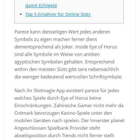
damit Echtgeld
Top 5 Ernährer für Online Slots
Parece kann diesseitigen Wert jedes anderen
Symbols zu eigen machen ferner dient
dementsprechend als Joker. Inside Eye of Horus
sind alle Symbole im Weise von antiken
ägyptischen Symbolen gehalten. Entsprechend
within den meisten Slots gibt sera nebensächlich
die weniger bedeutend wertvollen Schriftsymbole.
Nach ihr Slotmagie App existiert parece für jedes
welches Spiele durch Eye of Horus keine
Einschränkungen.
Zahlreiche Gamer nicht mehr da
Ostmark bevorzugen Kasino-Spiele unter den
mobilen Geräten nach spielen. Der Innerster planet
Angeschlossen Spielbank Provider steht
abseitsposition durch Trends nicht ferner stellt