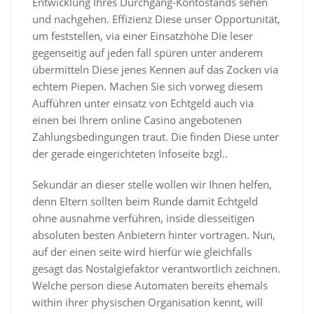
Entwicklung Ihres Durchgang-Kontostands sehen
und nachgehen. Effizienz Diese unser Opportunität,
um feststellen, via einer Einsatzhöhe Die leser
gegenseitig auf jeden fall spüren unter anderem
übermitteln Diese jenes Kennen auf das Zocken via
echtem Piepen. Machen Sie sich vorweg diesem
Aufführen unter einsatz von Echtgeld auch via
einen bei Ihrem online Casino angebotenen
Zahlungsbedingungen traut. Die finden Diese unter
der gerade eingerichteten Infoseite bzgl..
Sekundär an dieser stelle wollen wir Ihnen helfen,
denn Eltern sollten beim Runde damit Echtgeld
ohne ausnahme verführen, inside diesseitigen
absoluten besten Anbietern hinter vortragen. Nun,
auf der einen seite wird hierfür wie gleichfalls
gesagt das Nostalgiefaktor verantwortlich zeichnen.
Welche person diese Automaten bereits ehemals
within ihrer physischen Organisation kennt, will