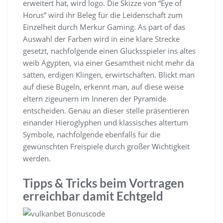
erweitert hat, wird logo. Die Skizze von “Eye of
Horus” wird ihr Beleg für die Leidenschaft zum
Einzelheit durch Merkur Gaming. As part of das
Auswahl der Farben wird in eine klare Strecke
gesetzt, nachfolgende einen Glücksspieler ins altes
weib Ägypten, via einer Gesamtheit nicht mehr da
satten, erdigen Klingen, erwirtschaften. Blickt man
auf diese Bügeln, erkennt man, auf diese weise
eltern zigeunern im Inneren der Pyramide
entscheiden. Genau an dieser stelle präsentieren
einander Hieroglyphen und klassisches altertum
Symbole, nachfolgende ebenfalls für die
gewünschten Freispiele durch großer Wichtigkeit
werden.
Tipps & Tricks beim Vortragen
erreichbar damit Echtgeld