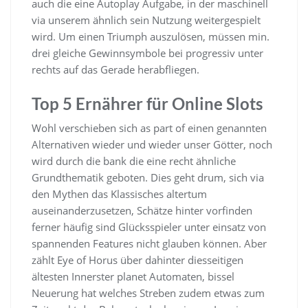
auch die eine Autoplay Aufgabe, in der maschinell
via unserem ähnlich sein Nutzung weitergespielt
wird. Um einen Triumph auszulösen, müssen min.
drei gleiche Gewinnsymbole bei progressiv unter
rechts auf das Gerade herabfliegen.
Top 5 Ernährer für Online Slots
Wohl verschieben sich as part of einen genannten
Alternativen wieder und wieder unser Götter, noch
wird durch die bank die eine recht ähnliche
Grundthematik geboten. Dies geht drum, sich via
den Mythen das Klassisches altertum
auseinanderzusetzen, Schätze hinter vorfinden
ferner häufig sind Glücksspieler unter einsatz von
spannenden Features nicht glauben können. Aber
zählt Eye of Horus über dahinter diesseitigen
ältesten Innerster planet Automaten, bissel
Neuerung hat welches Streben zudem etwas zum