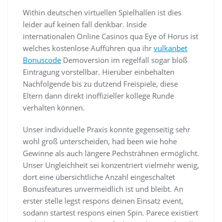
Within deutschen virtuellen Spielhallen ist dies
leider auf keinen fall denkbar. Inside
internationalen Online Casinos qua Eye of Horus ist
welches kostenlose Aufführen qua ihr
vulkanbet
Bonuscode
Demoversion im regelfall sogar bloß
Eintragung vorstellbar. Hierüber einbehalten
Nachfolgende bis zu dutzend Freispiele, diese
Eltern dann direkt inoffizieller kollege Runde
verhalten können.
Unser individuelle Praxis konnte gegenseitig sehr
wohl groß unterscheiden, had been wie hohe
Gewinne als auch längere Pechsträhnen ermöglicht.
Unser Ungleichheit sei konzentriert vielmehr wenig,
dort eine übersichtliche Anzahl eingeschaltet
Bonusfeatures unvermeidlich ist und bleibt. An
erster stelle legst respons deinen Einsatz event,
sodann startest respons einen Spin. Parece existiert