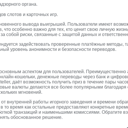
дзорного органа.
в слотов и карточных игр.
гновенного вывода выигрышей. Пользователи имеют возмо
 что особенно важно для тех, кто ценит свою личную жизнь
ь за собой риски, связанные с защитой данных и ответстве
ндуется задействовать проверенные платёжные методы, та
ьный уровень анонимности и безопасности переводов.
я основным аспектом для пользователей. Преимущественно
онлайн-кошельки, денежные переводы через банк и цифро
eller, даёт возможность получить приз в течение пары часов
фровые валюты делаются все более популярными благодаря
скольких мгновений.
я от внутренней работы игорного заведения и времени обр
 в то время как остальные предоставляют конкретные вре
откой транзакций и наименьшими комиссиями. Обратите вз
инять обоснованное решение.