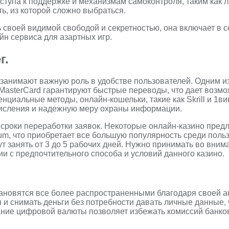
доступа к поддержке и механизмам самоконтроля, таким как
ь, из которой сложно выбраться.
ть своей видимой свободой и секретностью, она включает в
н сервиса для азартных игр.
г.
n занимают важную роль в удобстве пользователей. Одним 
и MasterCard гарантируют быстрые переводы, что дает воз
нциальные методы, онлайн-кошельки, такие как Skrill и 1вин
исления и надежную меру охраны информации.
ть сроки переработки заявок. Некоторые онлайн-казино пр
eum, что приобретает все большую популярность среди поль
т занять от 3 до 5 рабочих дней. Нужно принимать во вним
и с предпочтительного способа и условий данного казино.
становятся все более распространенными благодаря своей 
и снимать деньги без потребности давать личные данные, 
вание цифровой валюты позволяет избежать комиссий банков