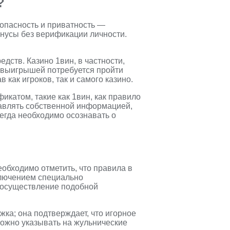
?
зопасность и приватность —
нусы без верификации личности.
дств. Казино 1вин, в частности,
я выигрышей потребуется пройти
ак игроков, так и самого казино.
икатом, такие как 1вин, как правило
авлять собственной информацией,
егда необходимо осознавать о
обходимо отметить, что правила в
сключением специально
а осуществление подобной
ка; она подтверждает, что игорное
можно указывать на жульнические