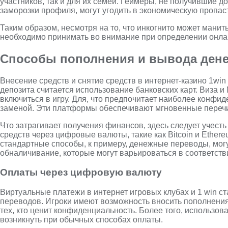
участников, так и для их семей. Геймеры, не получившие 
заморозки профиля, могут угодить в экономическую пропаст
Таким образом, несмотря на то, что инкогнито может мани
необходимо принимать во внимание при определении онлай
Способы пополнения и вывода дене
Внесение средств и снятие средств в интернет-казино 1wi
депозита считается использование банковских карт. Виза 
включиться в игру. Для, что предпочитает наиболее конфиде
заменой. Эти платформы обеспечивают мгновенные переч
Что затрагивает получения финансов, здесь следует учес
средств через цифровые валюты, такие как Bitcoin и Ether
стандартные способы, к примеру, денежные переводы, могу
обналичивание, которые могут варьироваться в соответстви
Оплаты через цифровую валюту
Виртуальные платежи в интернет игровых клубах и 1 win 
переводов. Игроки имеют возможность вносить пополнения 
тех, кто ценит конфиденциальность. Более того, использо
возникнуть при обычных способах оплаты.