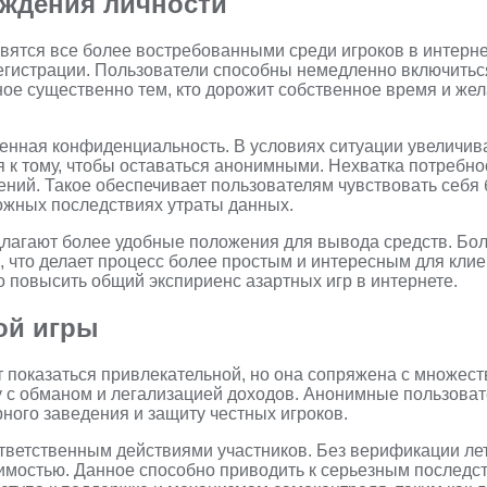
рждения личности
ятся все более востребованными среди игроков в интерне
гистрации. Пользователи способны немедленно включиться 
ое существенно тем, кто дорожит собственное время и же
нная конфиденциальность. В условиях ситуации увеличив
 к тому, чтобы оставаться анонимными. Нехватка потребн
ений. Такое обеспечивает пользователям чувствовать себ
можных последствиях утраты данных.
едлагают более удобные положения для вывода средств. Б
, что делает процесс более простым и интересным для кли
 повысить общий экспириенс азартных игр в интернете.
ой игры
 показаться привлекательной, но она сопряжена с множес
у с обманом и легализацией доходов. Анонимные пользоват
ного заведения и защиту честных игроков.
 ответственным действиями участников. Без верификации ле
имостью. Данное способно приводить к серьезным последс