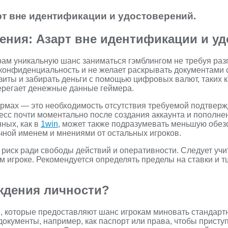
рт вне идентификации и удостоверений.
ния: Азарт вне идентификации и уд
ам уникальную шанс заниматься гэмблингом не требуя ра
 конфиденциальность и не желает раскрывать документами с
ты и забирать деньги с помощью цифровых валют, таких как
ерегает денежные данные геймера.
мах — это необходимость отсутствия требуемой подтвержд
цесс почти моментально после создания аккаунта и пополнен
ных, как в
1win
, может также подразумевать меньшую обез
ной именем и мнениями от остальных игроков.
 риск ради свободы действий и оперативности. Следует учи
м игроке. Рекомендуется определять пределы на ставки и т
ждения личности?
, которые предоставляют шанс игрокам миновать стандар
 документы, например, как паспорт или права, чтобы присту