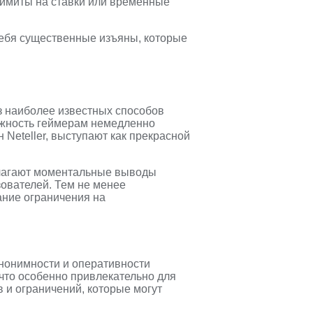
 лимиты на ставки или временные
 себя существенные изъяны, которые
из наиболее известных способов
можность геймерам немедленно
 Neteller, выступают как прекрасной
едлагают моментальные выводы
зователей. Тем не менее
ание ограничения на
анонимности и оперативности
что особенно привлекательно для
 и ограничений, которые могут