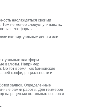
жность наслаждаться своими
. Тем не менее следует учитывать,
нностью платформы.
кие как виртуальные деньги или
 актуальных платформ
вые валюты. Например,
. Во тот время, как банковские
 своей конфиденциальности и
аботки заявок. Определенные
менные рамки работы. Для геймеров
ор на рецензии остальных юзеров и