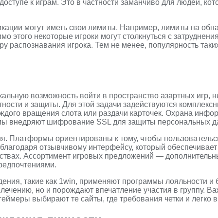
доступе к играм. Это в частности заманчиво для людей, кот
икации могут иметь свои лимиты. Например, лимиты на обн
о этого некоторые игроки могут столкнуться с затруднени
ру распознавания игрока. Тем не менее, популярность таки
альную возможность войти в пространство азартных игр, н
тности и защиты. Для этой задачи задействуются комплек
аждого вращения слота или раздачи карточек. Охрана инфо
рмы внедряют шифрование SSL для защиты персональных д
. Платформы ориентированы к тому, чтобы пользовательс
 благодаря отзывчивому интерфейсу, который обеспечивает
йствах. Ассортимент игровых предложений — дополнительны
предпочтениями.
ения, такие как 1win, применяют программы лояльности и
лечению, но и порождают впечатление участия в группу. Ва
геймеры выбирают те сайты, где требования четки и легко