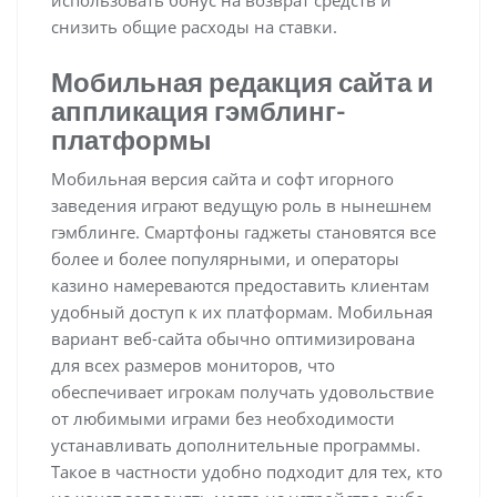
снизить общие расходы на ставки.
Мобильная редакция сайта и
аппликация гэмблинг-
платформы
Мобильная версия сайта и софт игорного
заведения играют ведущую роль в нынешнем
гэмблинге. Смартфоны гаджеты становятся все
более и более популярными, и операторы
казино намереваются предоставить клиентам
удобный доступ к их платформам. Мобильная
вариант веб-сайта обычно оптимизирована
для всех размеров мониторов, что
обеспечивает игрокам получать удовольствие
от любимыми играми без необходимости
устанавливать дополнительные программы.
Такое в частности удобно подходит для тех, кто