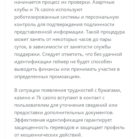
начинается процесс их проверки. Азартные
клубы и 7k casino используют
роботизированные системы и персональную
контроль для подтверждения подлинности
представленной информации. Такой процедура
может занять от некоторых часов до пары
суток, в зависимости от занятости службы
поддержки. Следует отметить, что без удачной
идентификации геймер не будет способен
выводить финансы или принимать участие в
определенных промоакциях.
В ситуации появления трудностей с бумагами,
казино и 7k casino вступают в контакт с
пользователем для уточнения сведений или
предоставки дополнительных документов.
Эффективная идентификация гарантирует
защищенность переводов и защищает профиль
от мошеннических действий.