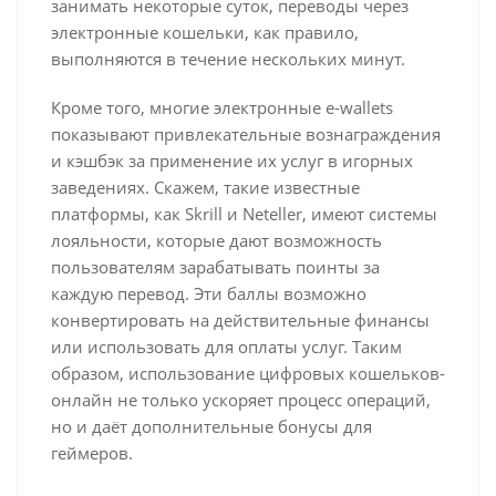
занимать некоторые суток, переводы через
электронные кошельки, как правило,
выполняются в течение нескольких минут.
Кроме того, многие электронные e-wallets
показывают привлекательные вознаграждения
и кэшбэк за применение их услуг в игорных
заведениях. Скажем, такие известные
платформы, как Skrill и Neteller, имеют системы
лояльности, которые дают возможность
пользователям зарабатывать поинты за
каждую перевод. Эти баллы возможно
конвертировать на действительные финансы
или использовать для оплаты услуг. Таким
образом, использование цифровых кошельков-
онлайн не только ускоряет процесс операций,
но и даёт дополнительные бонусы для
геймеров.