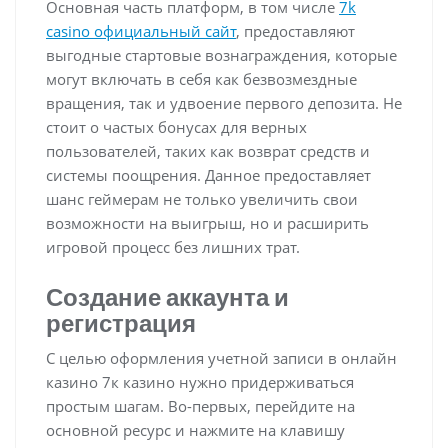
Основная часть платформ, в том числе
7k
casino официальный сайт
, предоставляют
выгодные стартовые вознаграждения, которые
могут включать в себя как безвозмездные
вращения, так и удвоение первого депозита. Не
стоит о частых бонусах для верных
пользователей, таких как возврат средств и
системы поощрения. Данное предоставляет
шанс геймерам не только увеличить свои
возможности на выигрыш, но и расширить
игровой процесс без лишних трат.
Создание аккаунта и
регистрация
С целью оформления учетной записи в онлайн
казино 7к казино нужно придерживаться
простым шагам. Во-первых, перейдите на
основной ресурс и нажмите на клавишу