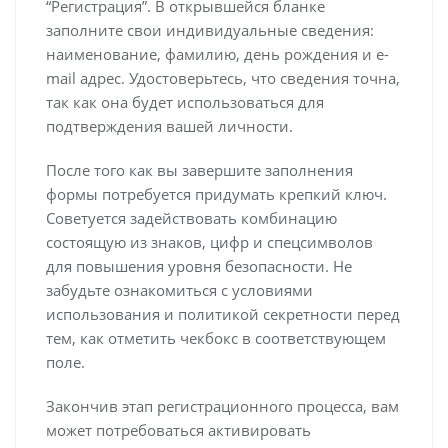
“Регистрация”. В открывшейся бланке
заполните свои индивидуальные сведения:
наименование, фамилию, день рождения и e-
mail адрес. Удостоверьтесь, что сведения точна,
так как она будет использоваться для
подтверждения вашей личности.
После того как вы завершите заполнения
формы потребуется придумать крепкий ключ.
Советуется задействовать комбинацию
состоящую из знаков, цифр и спецсимволов
для повышения уровня безопасности. Не
забудьте ознакомиться с условиями
использования и политикой секретности перед
тем, как отметить чекбокс в соответствующем
поле.
Закончив этап регистрационного процесса, вам
может потребоваться активировать