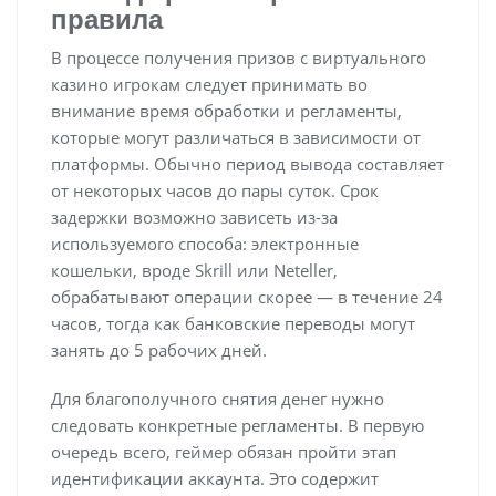
правила
В процессе получения призов с виртуального
казино игрокам следует принимать во
внимание время обработки и регламенты,
которые могут различаться в зависимости от
платформы. Обычно период вывода составляет
от некоторых часов до пары суток. Срок
задержки возможно зависеть из-за
используемого способа: электронные
кошельки, вроде Skrill или Neteller,
обрабатывают операции скорее — в течение 24
часов, тогда как банковские переводы могут
занять до 5 рабочих дней.
Для благополучного снятия денег нужно
следовать конкретные регламенты. В первую
очередь всего, геймер обязан пройти этап
идентификации аккаунта. Это содержит