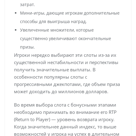
затрат.
Мини-игры, дающие игрокам дополнительные
способы для выигрыша наград.
Увеличенные множители, которые
существенно увеличивают окончательные
призы.
Игроки нередко выбирают эти слоты из-за их
существенной нестабильности и перспективы
получить значительные выплаты. В
особенности популярны слоты с
прогрессивными джекпотами, где объем приза
может доходить до миллионов долларов.
Во время выбора слота с бонусными этапами
необходимо принимать во внимание его RTP
(Return to Player) — уровень возврата игроку.
Когда значительнее данный индекс, то выше
возможностей у игрока на успех в длительном