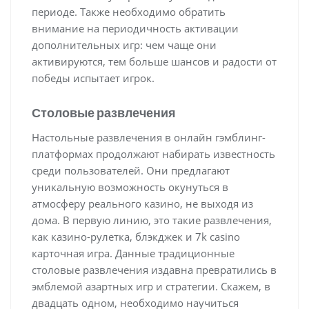
периоде. Также необходимо обратить
внимание на периодичность активации
дополнительных игр: чем чаще они
активируются, тем больше шансов и радости от
победы испытает игрок.
Столовые развлечения
Настольные развлечения в онлайн гэмблинг-
платформах продолжают набирать известность
среди пользователей. Они предлагают
уникальную возможность окунуться в
атмосферу реального казино, не выходя из
дома. В первую линию, это такие развлечения,
как казино-рулетка, блэкджек и 7k casino
карточная игра. Данные традиционные
столовые развлечения издавна превратились в
эмблемой азартных игр и стратегии. Скажем, в
двадцать одном, необходимо научиться