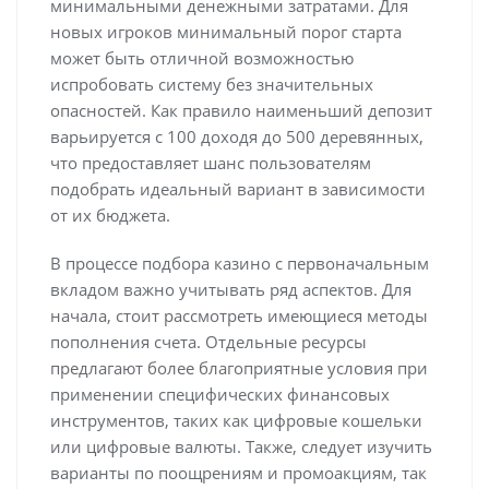
минимальными денежными затратами. Для
новых игроков минимальный порог старта
может быть отличной возможностью
испробовать систему без значительных
опасностей. Как правило наименьший депозит
варьируется с 100 доходя до 500 деревянных,
что предоставляет шанс пользователям
подобрать идеальный вариант в зависимости
от их бюджета.
В процессе подбора казино с первоначальным
вкладом важно учитывать ряд аспектов. Для
начала, стоит рассмотреть имеющиеся методы
пополнения счета. Отдельные ресурсы
предлагают более благоприятные условия при
применении специфических финансовых
инструментов, таких как цифровые кошельки
или цифровые валюты. Также, следует изучить
варианты по поощрениям и промоакциям, так