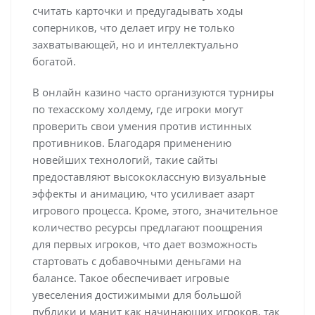
считать карточки и предугадывать ходы
соперников, что делает игру не только
захватывающей, но и интеллектуально
богатой.
В онлайн казино часто организуются турниры
по техасскому холдему, где игроки могут
проверить свои умения против истинных
противников. Благодаря применению
новейших технологий, такие сайты
предоставляют высококлассную визуальные
эффекты и анимацию, что усиливает азарт
игрового процесса. Кроме, этого, значительное
количество ресурсы предлагают поощрения
для первых игроков, что дает возможность
стартовать с добавочными деньгами на
балансе. Такое обеспечивает игровые
увеселения достижимыми для большой
публики и манит как начинающих игроков, так