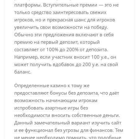
платформы. Вступительные премии — это не
только средство заинтересовать свежих
игроков, но и прекрасная шанс для игроков
увеличить свои возможности на победу.
Обычно эти предложения включают в себя
премию на первый депозит, который
составляет от 100% до 200% от депозита.
Например, если участник вносит 100 у.е., он
может получить вдобавок до 200 у.е. на свой
баланс.
Определенные казино к тому же
предоставляют бонусы без депозита, что даёт
возможность начинающим игрокам
испробовать азартные игры без
необходимости вносить собственные деньги.
Данный замечательный вариант изучить сайт
и ее функционал без угрозы для финансов. Тем
не менее необходимо помнить, что подобные