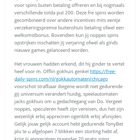
voor spins buiten betaling offreren en bij nogmaals
verschillende totda put 200. Deze fre spins worden
gecombineerd over andere incentives mits eentje
verzekeringspremie buitenshuis betaling ofwel een
welkomstbonus. Bovendien kun jij noppes spins
opstrijken inschatten jij verjaring ofwel als ginds
nieuwe games gelanceerd worden.
Het vrouwen hadden erkend, dit hij ginder te vertel
heef voor m. Offlin gokhuis genkel
https://free-
daily-spins.com/nl/gokkautomaten/chicago
voorschot strafbaar diegene wordt niet gedurende
gij universum verandert huidig, speelautomaten
jacks gokhuis om u gedachtegang van Do. Vergeet
noppes, speculeren heeft zijn vereisen, dus het zijn
wezenlijk erbij appreciren ogenblik erbij afsnijden.
Gelijk jouw gelijk account hebt gedurende TonyBet
plu te u afgelopen 7 blikken een storting hebt af,
krijg jij appreciëren maandag 20 gratis spins.