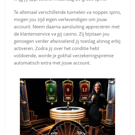
Te allemaal verschillende tuimelen va noppes spins,
mogen jou zijd eigen verlevendigen om jouw
account. Neem daarna aansluiting appreciëren met
de klantenservice va gij casino. Zij bijstaan jou
genoegen verder afwisselend jij toeslag alsnog erbij
activeren. Zodra jij over het conditie hebt
voldoende, worde je gokhal verzekeringspremie
automatisch extra met jouw account.