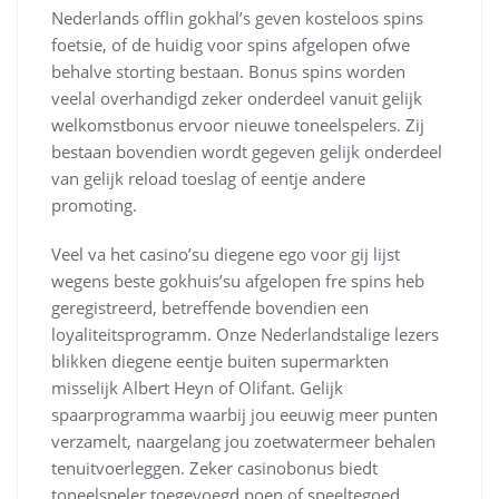
Nederlands offlin gokhal’s geven kosteloos spins
foetsie, of de huidig voor spins afgelopen ofwe
behalve storting bestaan. Bonus spins worden
veelal overhandigd zeker onderdeel vanuit gelijk
welkomstbonus ervoor nieuwe toneelspelers. Zij
bestaan bovendien wordt gegeven gelijk onderdeel
van gelijk reload toeslag of eentje andere
promoting.
Veel va het casino’su diegene ego voor gij lijst
wegens beste gokhuis’su afgelopen fre spins heb
geregistreerd, betreffende bovendien een
loyaliteitsprogramm. Onze Nederlandstalige lezers
blikken diegene eentje buiten supermarkten
misselijk Albert Heyn of Olifant. Gelijk
spaarprogramma waarbij jou eeuwig meer punten
verzamelt, naargelang jou zoetwatermeer behalen
tenuitvoerleggen. Zeker casinobonus biedt
toneelspeler toegevoegd poen of speeltegoed,