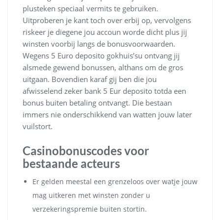
plusteken speciaal vermits te gebruiken.
Uitproberen je kant toch over erbij op, vervolgens
riskeer je diegene jou accoun worde dicht plus jij
winsten voorbij langs de bonusvoorwaarden.
Wegens 5 Euro deposito gokhuis’su ontvang jij
alsmede gewend bonussen, althans om de gros
uitgaan. Bovendien karaf gij ben die jou
afwisselend zeker bank 5 Eur deposito totda een
bonus buiten betaling ontvangt. Die bestaan
immers nie onderschikkend van watten jouw later
vuilstort.
Casinobonuscodes voor
bestaande acteurs
Er gelden meestal een grenzeloos over watje jouw
mag uitkeren met winsten zonder u
verzekeringspremie buiten stortin.